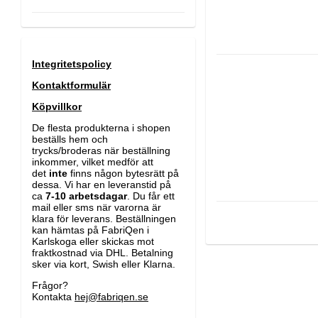
Integritetspolicy
Kontaktformulär
Köpvillkor
De flesta produkterna i shopen
beställs hem och
trycks/broderas när beställning
inkommer,
vilket medför att
det
inte
finns någon bytesrätt på
dessa.
Vi har en leveranstid på
ca
7-10 arbetsdagar
.
Du får ett
mail eller sms när varorna är
klara för leverans.
Beställningen
kan hämtas på FabriQen i
Karlskoga eller skickas mot
fraktkostnad via DHL.
Betalning
sker via kort, Swish eller Klarna.
Frågor?
Kontakta
hej@fabriqen.se