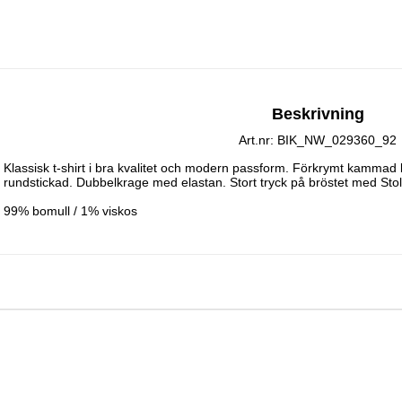
Beskrivning
Art.nr: BIK_NW_029360_92
Klassisk t-shirt i bra kvalitet och modern passform. Förkrymt kammad 
rundstickad. Dubbelkrage med elastan. Stort tryck på bröstet med Stolt
99% bomull / 1% viskos