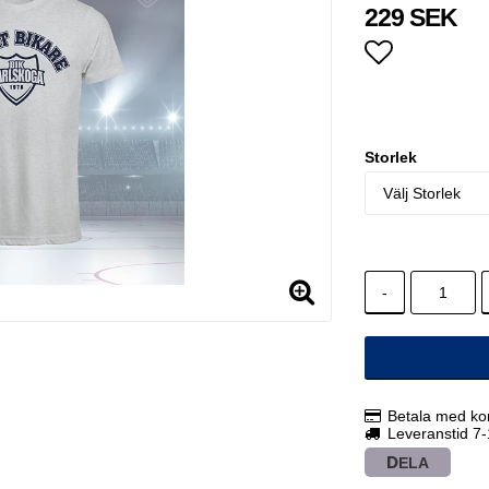
229 SEK
Lägg till i
Storlek
-
Betala med kor
Leveranstid 7
DELA