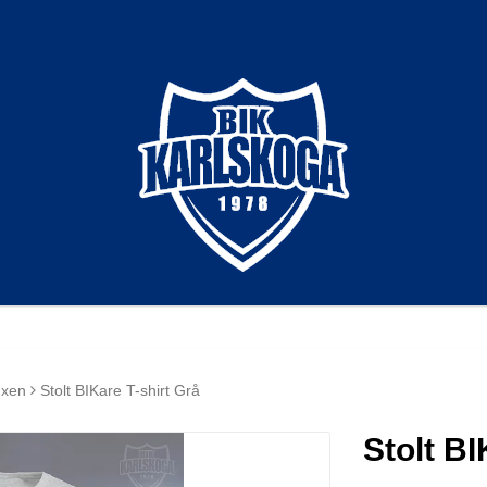
uxen
Stolt BIKare T-shirt Grå
Stolt BI